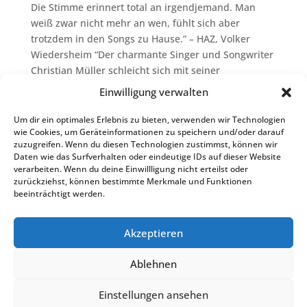
Die Stimme erinnert total an irgendjemand. Man
weiß zwar nicht mehr an wen, fühlt sich aber
trotzdem in den Songs zu Hause.” – HAZ, Volker
Wiedersheim “Der charmante Singer und Songwriter
Christian Müller schleicht sich mit seiner
charaktervollen einfühlsamen Stimme in die
Einwilligung verwalten
Gehörgänge der Zuhörer.” – HAZ, Susanne Hanke
“Ein düsterer, oft auch akustisch schwer
Um dir ein optimales Erlebnis zu bieten, verwenden wir Technologien
wie Cookies, um Geräteinformationen zu speichern und/oder darauf
verständlicher Einstieg in die Liga der innere
zuzugreifen. Wenn du diesen Technologien zustimmst, können wir
Seelenzustände offenbarenden Poeme” – Cellesche
Daten wie das Surfverhalten oder eindeutige IDs auf dieser Website
Zeitung, Doris Hennies
verarbeiten. Wenn du deine Einwillligung nicht erteilst oder
zurückziehst, können bestimmte Merkmale und Funktionen
Mit der Veranstaltungsreihe Culture Garage goes
beeinträchtigt werden.
Cavallo wollen die Culture Garage und das Cavallo
mit Unterstützung der BARProfis kulturelle
Akzeptieren
Begegnungen wieder ermöglichen. Der Eintritt ist
frei, eine angemessen Hutspende erbeten.
Ablehnen
Einstellungen ansehen