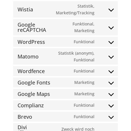
Statistik,
Wistia
Consent
Marketing/Tracking
to
Google
Funktional,
service
reCAPTCHA
Consent
Marketing
wistia
to
WordPress
Funktional
service
Consent
google-
to
Statistik (anonym),
Matomo
recaptcha
service
Consent
Funktional
wordpress
to
Wordfence
Funktional
service
Consent
matomo
to
Google Fonts
Marketing
Consent
service
to
Google Maps
Marketing
wordfence
Consent
service
to
Complianz
Funktional
google-
Consent
service
fonts
to
Brevo
Funktional
google-
Consent
service
maps
Divi
to
complianz
Zweck wird noch