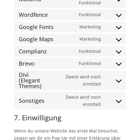
service
Consent
Funktional
wordpress
to
Wordfence
Funktional
service
Consent
matomo
to
Google Fonts
Marketing
Consent
service
to
Google Maps
Marketing
wordfence
Consent
service
to
Complianz
Funktional
google-
Consent
service
fonts
to
Brevo
Funktional
google-
Consent
service
maps
Divi
to
complianz
Zweck wird noch
(Elegant
service
Consent
ermittelt
Themes)
brevo
to
Zweck wird noch
service
Sonstiges
Consent
ermittelt
divi-
to
(elegant-
7. Einwilligung
service
themes)
sonstiges
Wenn du unsere Website das erste Mal besuchst,
zeigen wir dir ein Pop-Up mit einer Erklärung über