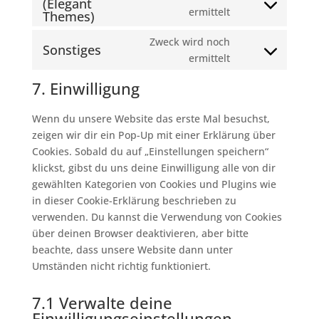
(Elegant
service
Consent
ermittelt
Themes)
brevo
to
Zweck wird noch
service
Sonstiges
Consent
ermittelt
divi-
to
(elegant-
7. Einwilligung
service
themes)
sonstiges
Wenn du unsere Website das erste Mal besuchst,
zeigen wir dir ein Pop-Up mit einer Erklärung über
Cookies. Sobald du auf „Einstellungen speichern“
klickst, gibst du uns deine Einwilligung alle von dir
gewählten Kategorien von Cookies und Plugins wie
in dieser Cookie-Erklärung beschrieben zu
verwenden. Du kannst die Verwendung von Cookies
über deinen Browser deaktivieren, aber bitte
beachte, dass unsere Website dann unter
Umständen nicht richtig funktioniert.
7.1 Verwalte deine
Einwilligungseinstellungen