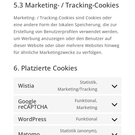
5.3 Marketing- / Tracking-Cookies
Marketing- / Tracking-Cookies sind Cookies oder
eine andere Form der lokalen Speicherung, die zur
Erstellung von Benutzerprofilen verwendet werden,
um Werbung anzuzeigen oder den Benutzer auf
dieser Website oder über mehrere Websites hinweg
für ähnliche Marketingzwecke zu verfolgen.
6. Platzierte Cookies
Statistik,
Wistia
Consent
Marketing/Tracking
to
Google
Funktional,
service
reCAPTCHA
Consent
Marketing
wistia
to
WordPress
Funktional
service
Consent
google-
to
Statistik (anonym),
Matomo
recaptcha