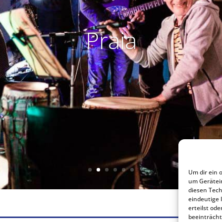
Praia
Um dir ein 
um Gerätei
diesen Tech
eindeutige 
erteilst o
beeinträcht