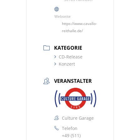
Webseite
https://www.cavallo-
reithalle.de/
KATEGORIE
CD-Release
Konzert
VERANSTALTER
Culture Garage
Telefon
+49 (511)