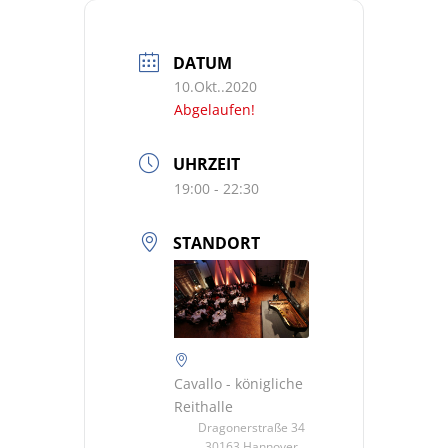
DATUM
10.Okt..2020
Abgelaufen!
UHRZEIT
19:00 - 22:30
STANDORT
Cavallo - königliche
Reithalle
Dragonerstraße 34
30163 Hannover