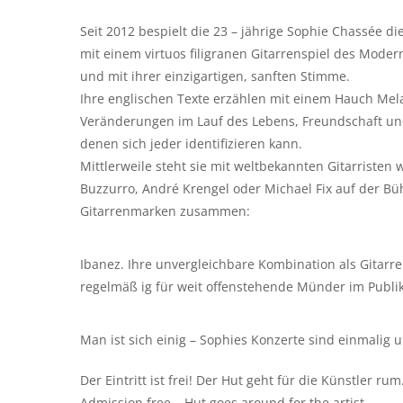
Seit 2012 bespielt die 23 – jährige Sophie Chassée 
mit einem virtuos filigranen Gitarrenspiel des Mode
und mit ihrer einzigartigen, sanften Stimme.
Ihre englischen Texte erzählen mit einem Hauch Mela
Veränderungen im Lauf des Lebens, Freundschaft und 
denen sich jeder identifizieren kann.
Mittlerweile steht sie mit weltbekannten Gitarristen
Buzzurro, André Krengel oder Michael Fix auf der Bü
Gitarrenmarken zusammen:
Ibanez. Ihre unvergleichbare Kombination als Gitarr
regelmäß ig für weit offenstehende Münder im Publi
Man ist sich einig – Sophies Konzerte sind einmalig
Der Eintritt ist frei! Der Hut geht für die Künstler rum
Admission free – Hut goes around for the artist