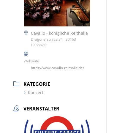
Cavallo - königliche Reithalle
Dragonerstraße 34 30163
Hannover
Webseite
https://www.cavallo-reithalle.de/
KATEGORIE
Konzert
VERANSTALTER