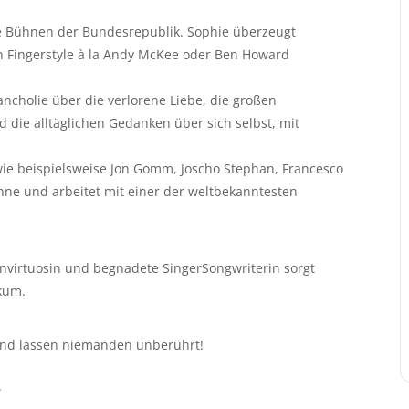
die Bühnen der Bundesrepublik. Sophie überzeugt
rn Fingerstyle à la Andy McKee oder Ben Howard
ncholie über die verlorene Liebe, die großen
die alltäglichen Gedanken über sich selbst, mit
 wie beispielsweise Jon Gomm, Joscho Stephan, Francesco
hne und arbeitet mit einer der weltbekanntesten
envirtuosin und begnadete SingerSongwriterin sorgt
kum.
 und lassen niemanden unberührt!
.