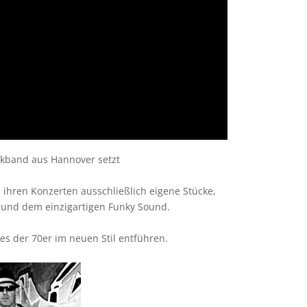
kband aus Hannover setzt
n ihren Konzerten ausschließlich eigene Stücke,
s und dem einzigartigen Funky Sound.
es der 70er im neuen Stil entführen.