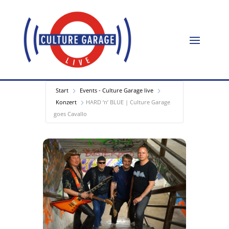
Start
Events - Culture Garage live
Konzert
HARD ‘n’ BLUE | Culture Garage
goes Cavallo